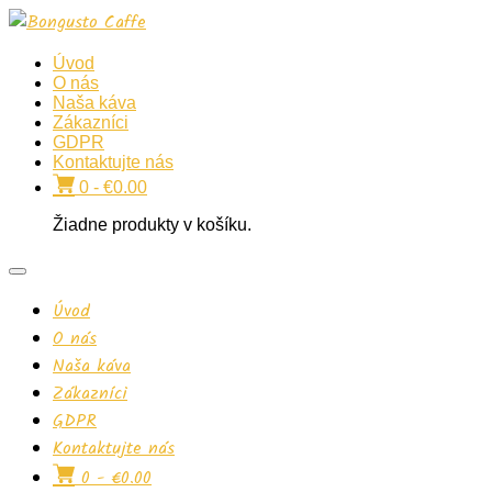
Úvod
O nás
Naša káva
Zákazníci
GDPR
Kontaktujte nás
0 -
€
0.00
Žiadne produkty v košíku.
Úvod
O nás
Naša káva
Zákazníci
GDPR
Kontaktujte nás
0 -
€
0.00