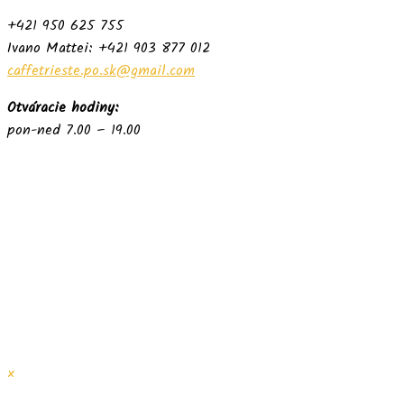
+421 950 625 755
Ivano Mattei: +421 903 877 012
caffetrieste.po.sk@gmail.com
Otváracie hodiny:
pon-ned 7.00 – 19.00
×